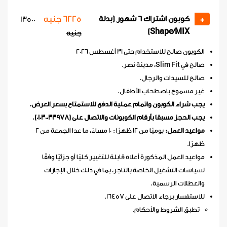
6225 جنيه
كوبون اشتراك 6 شهور (بدلة
13500
+
Shape/MIX)
جنيه
الكوبون صالح للاستخدام حتى 31 أغسطس 2026
صالح في Slim Fit، مدينة نصر.
صالح للسيدات والرجال.
غير مسموح باصطحاب الأطفال.
يجب شراء الكوبون واتمام عملية الدفع للاستمتاع بسعر العرض.
يجب الحجز مسبقا بأرقام الكوبونات والاتصال على (01030033978).
مواعيد العمل:
يوميًا من 12 ظهرًا : 10 مساءً، ما عدا الجمعة من 2
ظهرًا.
مواعيد العمل المذكورة أعلاه قابلة للتغيير كليًا أو جزئيًا وفقًا
لسياسات التشغيل الخاصة بالتاجر، بما في ذلك خلال الإجازات
والعطلات الرسمية.
للاستفسار برجاء الاتصال على 16457.
تطبق الشروط والأحكام.