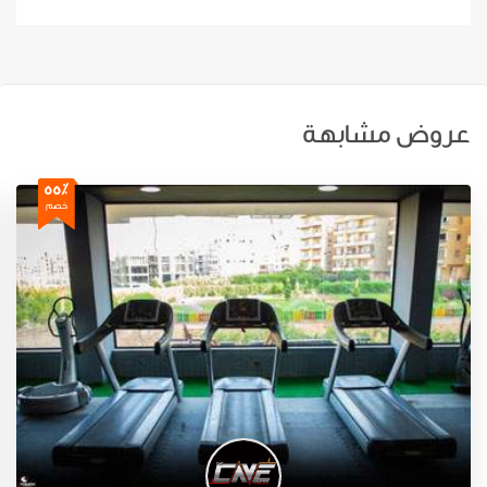
عروض مشابهة
55٪
خصم