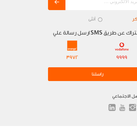
ر
أنثى
تراك عن طريق
ارسل رسالة علي
SMS
3972
9999
راسلنا
صل الاجتماعي