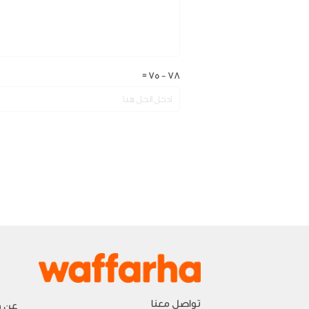
=
75
-
78
تواصل معنا
عن و