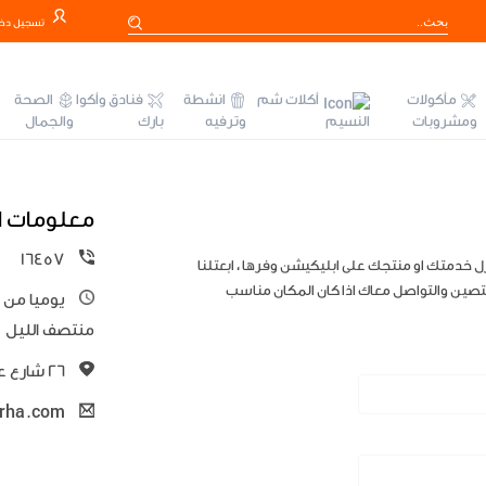
تسجيل دخ
مأكولات
أكلات شم
انشطة
فنادق وأكوا
الصحة
ومشروبات
النسيم
وترفيه
بارك
والجمال
معلومات ا
16457
ل خدمتك او منتجك على ابليكيشن وفرها ، ابعتلنا
ختصين والتواصل معاك اذا كان المكان مناسب
منتصف الليل
٢٦ شارع عدلي - وسط البلد - القاهرة - الدور الأول
rha.com