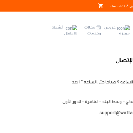
/
ول
انشاء حساب
عروض
محلات
أنشطة
مميزة
وخدمات
للاطفال
لإتصال
يوميا من الساعه 9 صباحا حتى الساعه 12 بعد
support@waffa