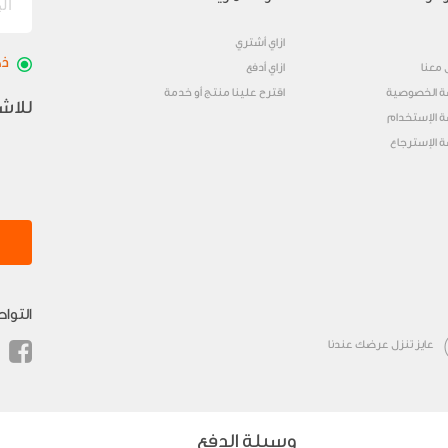
ازاي أشتري
ذك
 معنا
ازاي أدفع
 الخصوصية
اقترح علينا منتج أو خدمة
للاش
 الإستخدام
 الإسترجاع
التوا
عايز تنزل عرضك عندنا
وسيلة الدفع