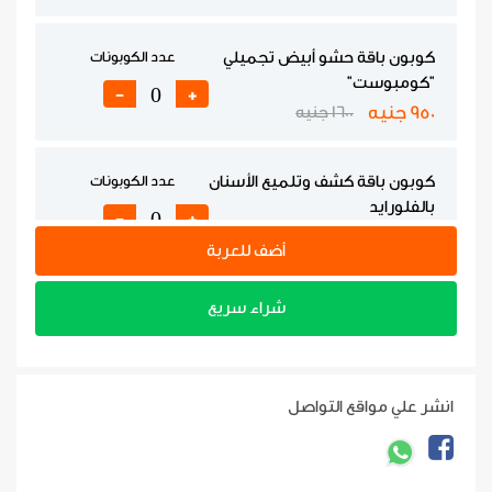
كوبون باقة حشو أبيض تجميلي
عدد الكوبونات
"كومبوست"
-
+
950 جنيه
1600 جنيه
كوبون باقة كشف وتلميع الأسنان
عدد الكوبونات
بالفلورايد
-
+
1999 جنيه
3350 جنيه
أضف للعربة
كوبون باقة تبييض بالليزر
عدد الكوبونات
شراء سريع
2800 جنيه
5200 جنيه
-
+
انشر علي مواقع التواصل
كوبون جلسة فلورايد للطفل (2:
عدد الكوبونات
11 سنة)
-
+
425 جنيه
900 جنيه