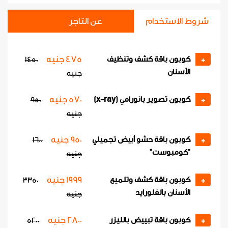
شروط الاستخدام
عن التاجر
475 جنيه
كوبون باقة كشف وتنظيف
1450
+
الأسنان
جنيه
570 جنيه
كوبون تصوير بانورامي (x-ray)
950
+
جنيه
950 جنيه
كوبون باقة حشو أبيض تجميلي
1600
+
"كومبوست"
جنيه
1999 جنيه
كوبون باقة كشف وتلميع
3350
+
الأسنان بالفلورايد
جنيه
2800 جنيه
كوبون باقة تبييض بالليزر
5200
+