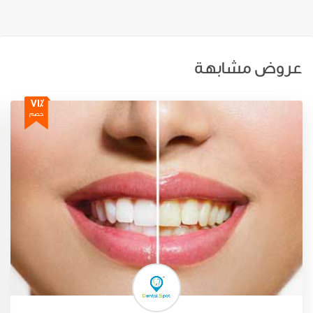
عروض مشابهة
71٪
خصم