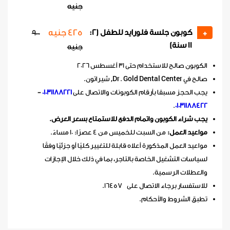
جنيه
425 جنيه
كوبون جلسة فلورايد للطفل (2:
900
+
11 سنة)
جنيه
الكوبون صالح للاستخدام حتى 31 أغسطس 2026
صالح في Dr. Gold Dental Center, شيراتون.
يجب الحجز مسبقا بأرقام الكوبونات والاتصال على
01031188221
-
.
01031188422
يجب شراء الكوبون واتمام الدفع للاستمتاع بسعر العرض.
مواعيد العمل:
من السبت للخميس من 4 عصرًا: 10 مساءً.
مواعيد العمل المذكورة أعلاه قابلة للتغيير كليًا أو جزئيًا وفقًا
لسياسات التشغيل الخاصة بالتاجر، بما في ذلك خلال الإجازات
والعطلات الرسمية.
للاستفسار برجاء الاتصال على 16457.
تطبق الشروط والأحكام.