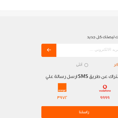
 ليصلك كل جديد
ر
أنثى
تراك عن طريق
ارسل رسالة علي
SMS
3972
9999
راسلنا