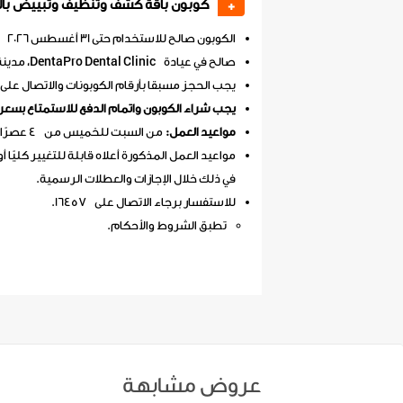
كوبون باقة كشف وتنظيف وتبييض بالل
+
الكوبون صالح للاستخدام حتى 31 أغسطس 2026
صالح في عيادة DentaPro Dental Clinic، مدينة نصر.
يجب الحجز مسبقا بأرقام الكوبونات والاتصال على
يجب شراء الكوبون واتمام الدفع للاستمتاع بسعر
مواعيد العمل:
من السبت للخميس من 4 عصرًا: 9 مساءً.
مواعيد العمل المذكورة أعلاه قابلة للتغيير كليًا أو
في ذلك خلال الإجازات والعطلات الرسمية.
للاستفسار برجاء الاتصال على 16457.
تطبق الشروط والأحكام.
عروض مشابهة