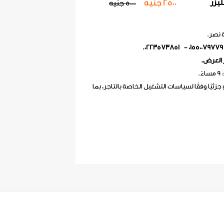
2500 جنيه
يزر
5000 جنيه
01550079779 - 0223573851.
 العرض.
 جزئيًا وفقًا لسياسات التشغيل الخاصة بالتاجر، بما