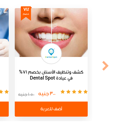
71٪
خصم
كشف وتنظيف الأسنان بخصم 71%
في عيادة Dental Spot
300 جنيه
1050 جنيه
أضف للعربة