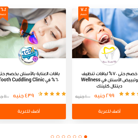
60٪
70٪
خصم
خصم
خصم حتى 70% لباقات تنظيف
باقات العناية بالأسنان بخصم حت
وتبييض الأسنان في Wellness
60% في Tooth Cuddling Clinic
دينتال كلينك
299 جنيه
439 جنيه
1000 جنيه
1100 جنيه
أضف للعربة
أضف للعربة