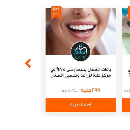
75٪
خصم
ى
باقات الأسنان بخصم حتى 75% في
باقات تنظيف وتبي
مركز طلة لزراعة وتجميل الأسنان
pt Elite
299 جنيه
250 جنيه
1200 جنيه
أضف للعربة
أضف للعر