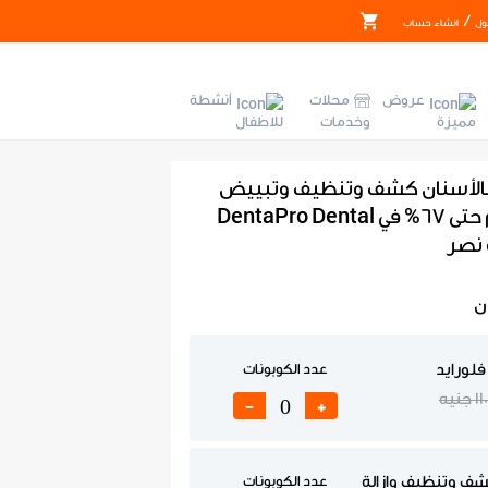
/
ول
انشاء حساب
عروض
محلات
أنشطة
مميزة
وخدمات
للاطفال
ة بالأسنان كشف وتنظيف وتبييض
بالليزر بخصم حتى 67% في DentaPro Dental
ن
لورايد
عدد الكوبونات
1 جنيه
-
+
شف وتنظيف وإزالة
عدد الكوبونات