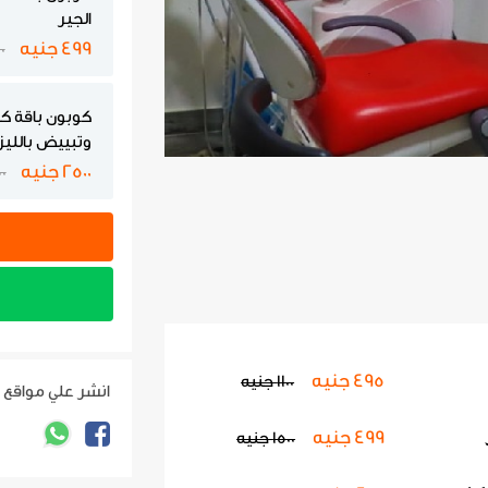
الجير
499 جنيه
500
كوبون باقة 
وتبييض بالليز
2500 جنيه
000
495 جنيه
1100 جنيه
انشر علي مواقع 
499 جنيه
1500 جنيه