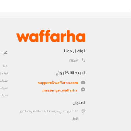
تواصل معنا
عن و
16457
عنا
البريد الالكتروني
تواصل
سياسة
support@waffarha.com
سياسة
messenger.waffarha
سياسة
العنوان
٢٦ شارع عدلي - وسط البلد - القاهرة - الدور
الأول