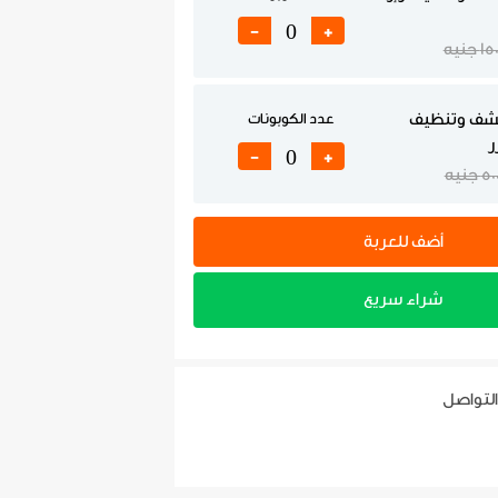
-
+
1 جنيه
كشف وتنظيف
عدد الكوبونات
ر
-
+
5 جنيه
أضف للعربة
شراء سريع
التواصل