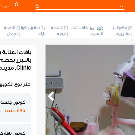
تسجيل دخ
مأكولات
أكلات شم
انشطة
فنادق وأكوا
الصحة
ومشروبات
النسيم
وترفيه
بارك
والجمال
باقات العناي
Clinic, مدينة نصر
اختر نوع الكوبو
كوبون جلسة ف
495 جنيه
100
كوبون باقة ك